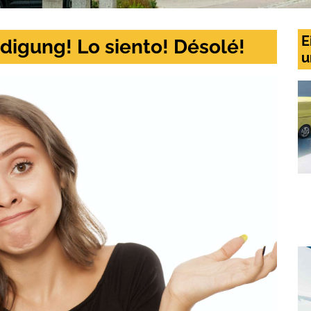
E
digung! Lo siento! Désolé!
u