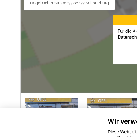
Heggbacher Straße 25, 88477 Schönebürg
Für die A
Datenschu
Wir verw
Diese Webseit