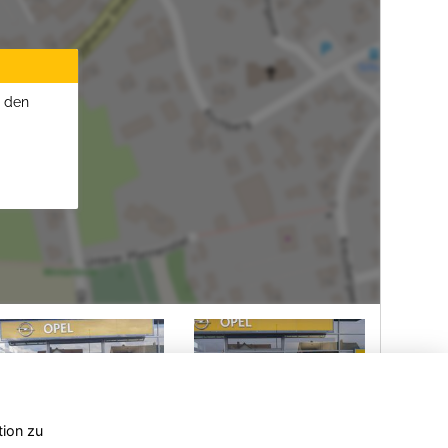
u den
tion zu