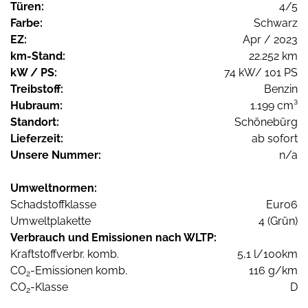
Türen:
4/5
Farbe:
Schwarz
EZ:
Apr / 2023
km-Stand:
22.252 km
kW / PS:
74 kW/ 101 PS
Treibstoff:
Benzin
Hubraum:
1.199 cm³
Standort:
Schönebürg
Lieferzeit:
ab sofort
Unsere Nummer:
n/a
Umweltnormen:
Schadstoffklasse
Euro6
Umweltplakette
4 (Grün)
Verbrauch und Emissionen nach WLTP:
Kraftstoffverbr. komb.
5,1 l/100km
CO
-Emissionen komb.
116 g/km
2
CO
-Klasse
D
2