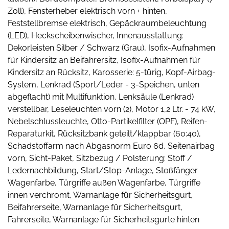
Zoll), Fensterheber elektrisch vorn + hinten,
Feststellbremse elektrisch, Gepäckraumbeleuchtung
(LED), Heckscheibenwischer, Innenausstattung:
Dekorleisten Silber / Schwarz (Grau), Isofix-Aufnahmen
für Kindersitz an Beifahrersitz, Isofix-Aufnahmen für
Kindersitz an Rücksitz, Karosserie: 5-türig, Kopf-Airbag-
System, Lenkrad (Sport/Leder - 3-Speichen, unten
abgeflacht) mit Multifunktion, Lenksäule (Lenkrad)
verstellbar, Leseleuchten vorn (2), Motor 1,2 Ltr. - 74 kW,
Nebelschlussleuchte, Otto-Partikelfilter (OPF), Reifen-
Reparaturkit, Rücksitzbank geteilt/klappbar (60:40),
Schadstoffarm nach Abgasnorm Euro 6d, Seitenairbag
vorn, Sicht-Paket, Sitzbezug / Polsterung: Stoff /
Ledernachbildung, Start/Stop-Anlage, Stoßfänger
Wagenfarbe, Türgriffe außen Wagenfarbe, Türgriffe
innen verchromt, Warnanlage für Sicherheitsgurt,
Beifahrerseite, Warnanlage für Sicherheitsgurt,
Fahrerseite, Warnanlage für Sicherheitsgurte hinten