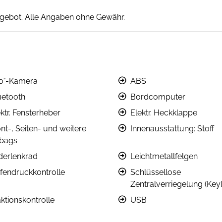
angebot. Alle Angaben ohne Gewähr.
0°-Kamera
ABS
uetooth
Bordcomputer
ktr. Fensterheber
Elektr. Heckklappe
nt-, Seiten- und weitere
Innenausstattung: Stoff
rbags
derlenkrad
Leichtmetallfelgen
ifendruckkontrolle
Schlüssellose
Zentralverriegelung (Key
ktionskontrolle
USB