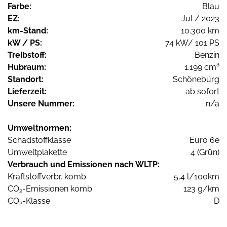
Farbe:
Blau
EZ:
Jul / 2023
km-Stand:
10.300 km
kW / PS:
74 kW/ 101 PS
Treibstoff:
Benzin
Hubraum:
1.199 cm³
Standort:
Schönebürg
Lieferzeit:
ab sofort
Unsere Nummer:
n/a
Umweltnormen:
Schadstoffklasse
Euro 6e
Umweltplakette
4 (Grün)
Verbrauch und Emissionen nach WLTP:
Kraftstoffverbr. komb.
5,4 l/100km
CO
-Emissionen komb.
123 g/km
2
CO
-Klasse
D
2