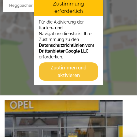
Zustimmung
Heggbacher Straße 25, 88477 Schönebürg
erforderlich
Für die Aktivierung der
Karten- und
Navigationsdienste ist Ihre
Zustimmung zu den
Datenschutzrichtlinien vom
Drittanbieter Google LLC
erforderlich.
Zustimmen und
aktivieren