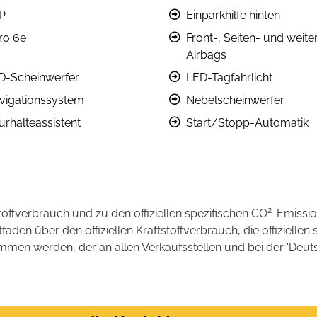
P
Einparkhilfe hinten
ro 6e
Front-, Seiten- und weite
Airbags
D-Scheinwerfer
LED-Tagfahrlicht
vigationssystem
Nebelscheinwerfer
urhalteassistent
Start/Stopp-Automatik
2
stoffverbrauch und zu den offiziellen spezifischen CO
-Emissi
en über den offiziellen Kraftstoffverbrauch, die offiziellen 
ommen werden, der an allen Verkaufsstellen und bei der 'D