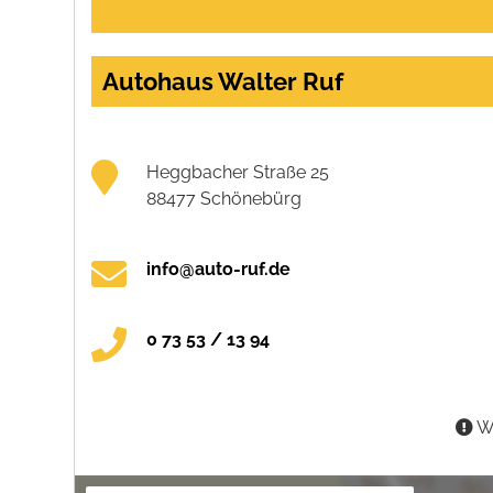
Autohaus Walter Ruf
Heggbacher Straße 25
88477 Schönebürg
info@auto-ruf.de
0 73 53 / 13 94
Wa