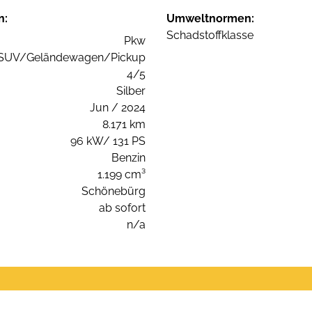
n:
Umweltnormen:
Schadstoffklasse
Pkw
SUV/Geländewagen/Pickup
4/5
Silber
Jun / 2024
8.171 km
96 kW/ 131 PS
Benzin
1.199 cm³
Schönebürg
ab sofort
n/a