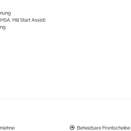
nnung
SA, Hill Start Assist)
ung
mlehne
Beheizbare Frontscheibe