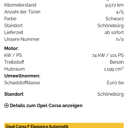
Kilometerstand
9.572 km
Anzahl der Türen
4/5
Farbe
Schwarz
Standort
Schönebürg
Lieferzeit
ab sofort
Unsere Nummer
n/a
Motor:
kW / PS
74 kW / 101 PS
Treibstoff
Benzin
Hubraum
1.199 cm³
Umweltnormen:
Schadstoffklasse
Euro 6e
Standort
Schönebürg
Details zum Opel Corsa anzeigen
Opel Corsa F Elegance Automatik