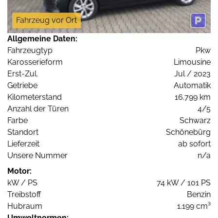
Fahrzeug vor Ort
Allgemeine Daten:
Fahrzeugtyp
Pkw
Karosserieform
Limousine
Erst-Zul.
Jul / 2023
Getriebe
Automatik
Kilometerstand
16.799 km
Anzahl der Türen
4/5
Farbe
Schwarz
Standort
Schönebürg
Lieferzeit
ab sofort
Unsere Nummer
n/a
Motor:
kW / PS
74 kW / 101 PS
Treibstoff
Benzin
Hubraum
1.199 cm³
Umweltnormen: