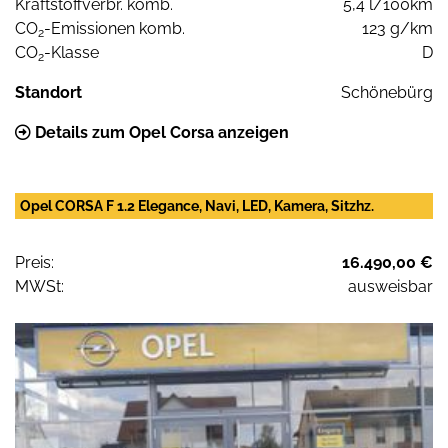
Kraftstoffverbr. komb.
5,4 l/100km
CO
-Emissionen komb.
123 g/km
2
CO
-Klasse
D
2
Standort
Schönebürg
Details zum Opel Corsa anzeigen
Opel CORSA F 1.2 Elegance, Navi, LED, Kamera, Sitzhz.
Preis:
16.490,00 €
MWSt:
ausweisbar