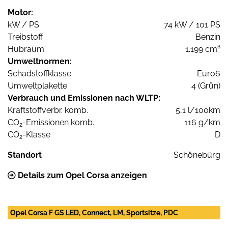
Motor:
kW / PS
74 kW / 101 PS
Treibstoff
Benzin
Hubraum
1.199 cm³
Umweltnormen:
Schadstoffklasse
Euro6
Umweltplakette
4 (Grün)
Verbrauch und Emissionen nach WLTP:
Kraftstoffverbr. komb.
5,1 l/100km
CO
-Emissionen komb.
116 g/km
2
CO
-Klasse
D
2
Standort
Schönebürg
Details zum Opel Corsa anzeigen
Opel Corsa F GS LED, Connect, LM, Sportsitze, PDC