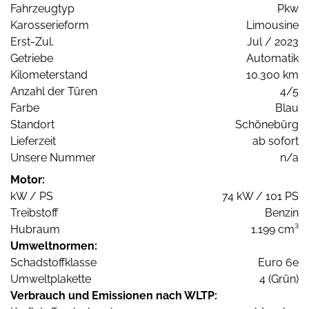
Fahrzeugtyp
Pkw
Karosserieform
Limousine
Erst-Zul.
Jul / 2023
Getriebe
Automatik
Kilometerstand
10.300 km
Anzahl der Türen
4/5
Farbe
Blau
Standort
Schönebürg
Lieferzeit
ab sofort
Unsere Nummer
n/a
Motor:
kW / PS
74 kW / 101 PS
Treibstoff
Benzin
Hubraum
1.199 cm³
Umweltnormen:
Schadstoffklasse
Euro 6e
Umweltplakette
4 (Grün)
Verbrauch und Emissionen nach WLTP: