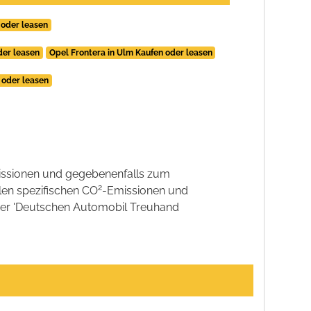
 oder leasen
der leasen
Opel Frontera in Ulm Kaufen oder leasen
 oder leasen
ssionen und gegebenenfalls zum
2
llen spezifischen CO
-Emissionen und
 der 'Deutschen Automobil Treuhand