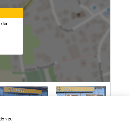
u den
tion zu