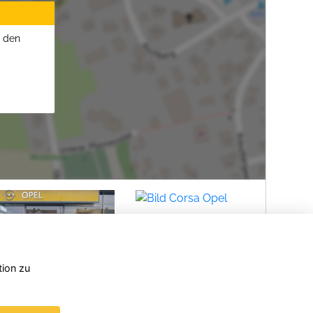
u den
tion zu
Opel
Opel