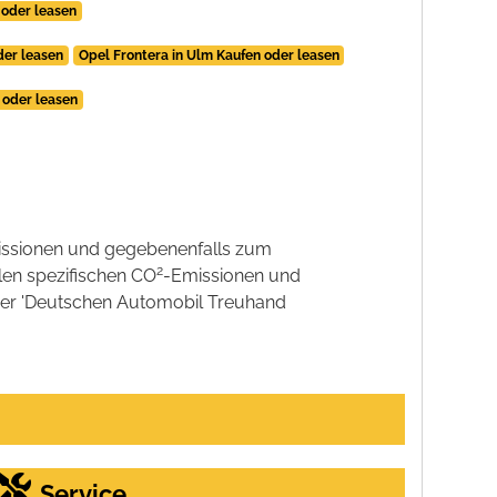
 oder leasen
der leasen
Opel Frontera in Ulm Kaufen oder leasen
 oder leasen
ssionen und gegebenenfalls zum
2
llen spezifischen CO
-Emissionen und
 der 'Deutschen Automobil Treuhand
Service