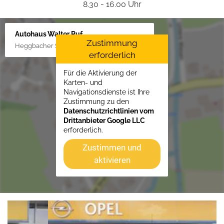
8.30 - 16.00 Uhr
Autohaus Walter Ruf
Zustimmung
Heggbacher Straße 25, 88477 Schönebürg
erforderlich
Für die Aktivierung der
Karten- und
Navigationsdienste ist Ihre
Zustimmung zu den
Datenschutzrichtlinien vom
Drittanbieter Google LLC
erforderlich.
Zustimmen und
aktivieren