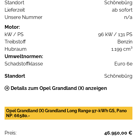
Standort
Schönebürg
Lieferzeit
ab sofort
Unsere Nummer
n/a
Motor:
kW / PS
96 kW / 131 PS
Treibstoff
Benzin
Hubraum
1.199 cm³
Umweltnormen:
Schadstoffklasse
Euro 6e
Standort
Schönebürg
Details zum Opel Grandland (X) anzeigen
Opel Grandland (X) Grandland Long Range 97-kWh GS, Pano
NP: 66580.-
Preis:
46.950,00 €