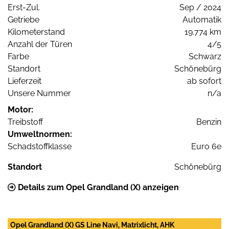
Erst-Zul.
Sep / 2024
Getriebe
Automatik
Kilometerstand
19.774 km
Anzahl der Türen
4/5
Farbe
Schwarz
Standort
Schönebürg
Lieferzeit
ab sofort
Unsere Nummer
n/a
Motor:
Treibstoff
Benzin
Umweltnormen:
Schadstoffklasse
Euro 6e
Standort
Schönebürg
Details zum Opel Grandland (X) anzeigen
Opel Grandland (X) GS Line Navi, Matrixlicht, AHK