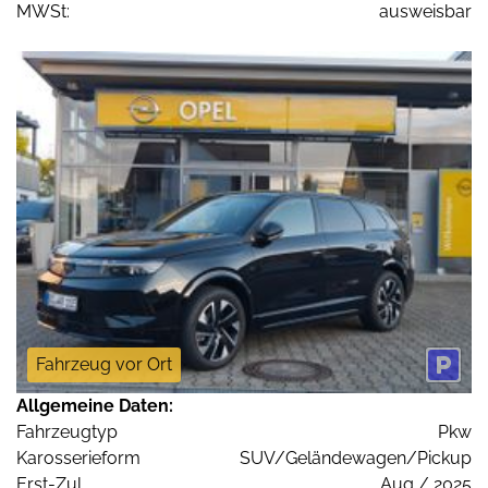
MWSt:
ausweisbar
Fahrzeug vor Ort
Allgemeine Daten:
Fahrzeugtyp
Pkw
Karosserieform
SUV/Geländewagen/Pickup
Erst-Zul.
Aug / 2025