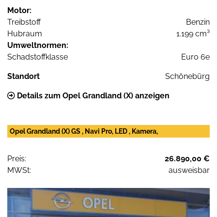
Motor:
Treibstoff
Benzin
Hubraum
1.199 cm³
Umweltnormen:
Schadstoffklasse
Euro 6e
Standort
Schönebürg
Details zum Opel Grandland (X) anzeigen
Opel Grandland (X) GS , Navi Pro, LED , Kamera,
Preis:
26.890,00 €
MWSt:
ausweisbar