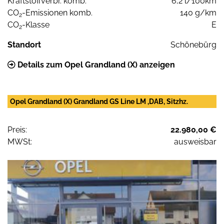
Kraftstoffverbr. komb.
6,2 l/100km
CO
-Emissionen komb.
140 g/km
2
CO
-Klasse
E
2
Standort
Schönebürg
Details zum Opel Grandland (X) anzeigen
Opel Grandland (X) Grandland GS Line LM ,DAB, Sitzhz.
Preis:
22.980,00 €
MWSt:
ausweisbar