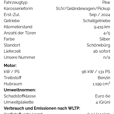
Fahrzeugtyp
Pkw
Karosserieform
SUV/Geländewagen/Pickup
Erst-Zul.
Sep / 2024
Getriebe
Schaltgetriebe
Kilometerstand
9.419 km
Anzahl der Türen
4/5
Farbe
Silber
Standort
Schönebürg
Lieferzeit
ab sofort
Unsere Nummer
n/a
Motor:
kW / PS
96 kW / 131 PS
Treibstoff
Benzin
Hubraum
1.199 cm³
Umweltnormen:
Schadstoffklasse
Euro 6e
Umweltplakette
4 (Grün)
Verbrauch und Emissionen nach WLTP: