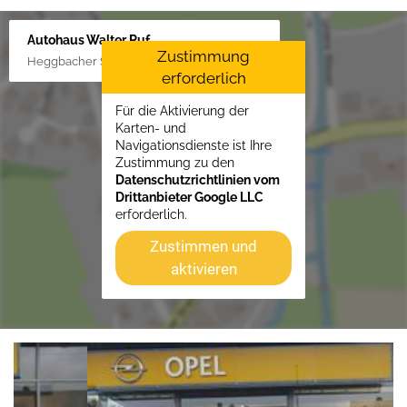
Autohaus Walter Ruf
Zustimmung
Heggbacher Straße 25, 88477 Schönebürg
erforderlich
Für die Aktivierung der
Karten- und
Navigationsdienste ist Ihre
Zustimmung zu den
Datenschutzrichtlinien vom
Drittanbieter Google LLC
erforderlich.
Zustimmen und
aktivieren