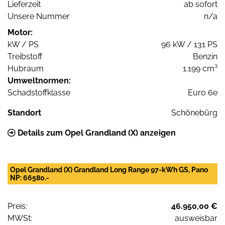
Lieferzeit
ab sofort
Unsere Nummer
n/a
Motor:
kW / PS
96 kW / 131 PS
Treibstoff
Benzin
Hubraum
1.199 cm³
Umweltnormen:
Schadstoffklasse
Euro 6e
Standort
Schönebürg
Details zum Opel Grandland (X) anzeigen
Opel Grandland (X) Grandland Long Range 97-kWh GS, Pano
NP: 66580.-
Preis:
46.950,00 €
MWSt:
ausweisbar