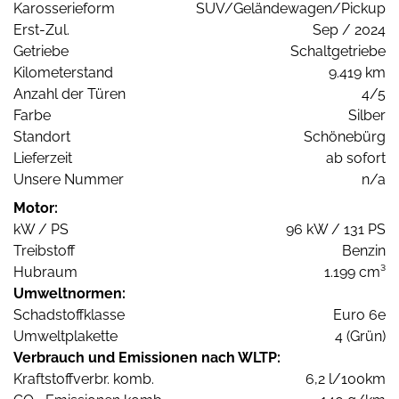
Karosserieform
SUV/Geländewagen/Pickup
Erst-Zul.
Sep / 2024
Getriebe
Schaltgetriebe
Kilometerstand
9.419 km
Anzahl der Türen
4/5
Farbe
Silber
Standort
Schönebürg
Lieferzeit
ab sofort
Unsere Nummer
n/a
Motor:
kW / PS
96 kW / 131 PS
Treibstoff
Benzin
Hubraum
1.199 cm³
Umweltnormen:
Schadstoffklasse
Euro 6e
Umweltplakette
4 (Grün)
Verbrauch und Emissionen nach WLTP:
Kraftstoffverbr. komb.
6,2 l/100km