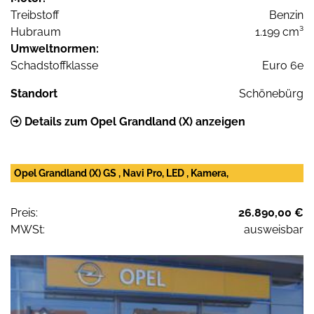
Treibstoff
Benzin
Hubraum
1.199 cm³
Umweltnormen:
Schadstoffklasse
Euro 6e
Standort
Schönebürg
Details zum Opel Grandland (X) anzeigen
Opel Grandland (X) GS , Navi Pro, LED , Kamera,
Preis:
26.890,00 €
MWSt:
ausweisbar