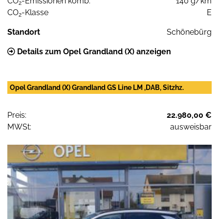
CO
-Emissionen komb.
140 g/km
2
CO
-Klasse
E
2
Standort
Schönebürg
Details zum Opel Grandland (X) anzeigen
Opel Grandland (X) Grandland GS Line LM ,DAB, Sitzhz.
Preis:
22.980,00 €
MWSt:
ausweisbar