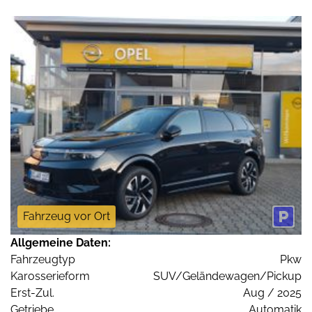
Fahrzeug vor Ort
Allgemeine Daten:
Fahrzeugtyp
Pkw
Karosserieform
SUV/Geländewagen/Pickup
Erst-Zul.
Aug / 2025
Getriebe
Automatik