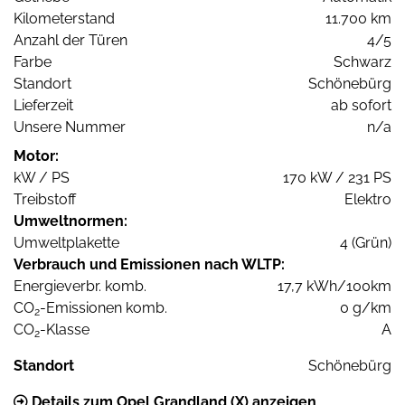
Kilometerstand
11.700 km
Anzahl der Türen
4/5
Farbe
Schwarz
Standort
Schönebürg
Lieferzeit
ab sofort
Unsere Nummer
n/a
Motor:
kW / PS
170 kW / 231 PS
Treibstoff
Elektro
Umweltnormen:
Umweltplakette
4 (Grün)
Verbrauch und Emissionen nach WLTP:
Energieverbr. komb.
17,7 kWh/100km
CO
-Emissionen komb.
0 g/km
2
CO
-Klasse
A
2
Standort
Schönebürg
Details zum Opel Grandland (X) anzeigen