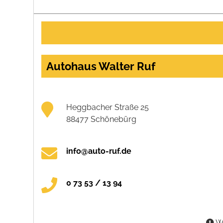
Autohaus Walter Ruf
Heggbacher Straße 25
88477 Schönebürg
info@auto-ruf.de
0 73 53 / 13 94
Wa