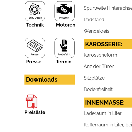
Spurweite Hinterachs
Radstand
Technik
Motoren
Wendekreis
KAROSSERIE:
Karosserieform
Presse
Termin
Anz der Türen
Sitzplätze
Downloads
Bodenfreiheit
INNENMASSE:
Preisliste
Laderaum in Liter
Kofferraum in Liter, 