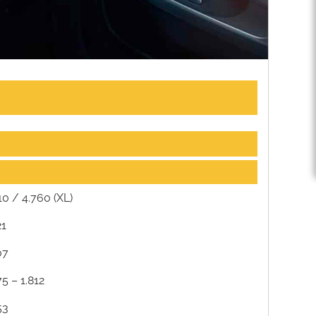
10 / 4.760 (XL)
21
07
75 – 1.812
53