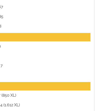
67
85
8
n
 7
5
 (850 XL)
14 (1.612 XL)