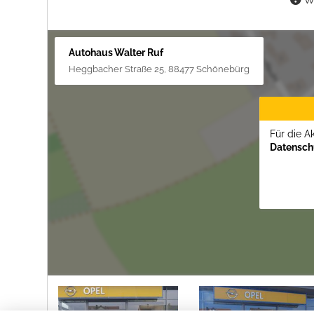
Autohaus Walter Ruf
Heggbacher Straße 25, 88477 Schönebürg
Für die A
Datenschu