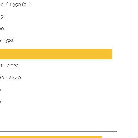
0 / 1.350 (XL)
95
00
 – 586
11 - 2.022
60 - 2.440
9
0
0