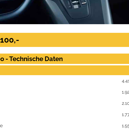
100,-
o - Technische Daten
4.4
1.9
2.1
1.7
se
1.5