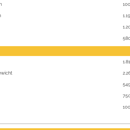
m
100
m
1.1
m
1.2
580
1.8
ewicht
2.2
54
75
10