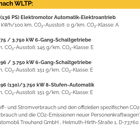
 nach WLTP:
(136 PS) Elektromotor Automatik-Elektroantrieb
XL) kWh/100 km, CO
-Ausstoß: 0 g/km, CO
-Klasse: A
2
2
l 75 / 3.750 kW 6-Gang-Schaltgetriebe
km, CO
-Ausstoß: 145 g/km, CO
-Klasse: E
2
2
l 96 / 3.750 kW 6-Gang-Schaltgetriebe
km, CO
-Ausstoß: 151 g/km, CO
-Klasse: E
2
2
l 96 (130)/3.750 kW 8-Stufen-Automatik
km, CO
-Ausstoß: 151 g/km, CO
-Klasse: E
2
2
stoff- und Stromverbrauch und den offiziellen spezifischen 
verbrauch und die CO2-Emissionen neuer Personenkraftwagen
omobil Treuhand GmbH , Helmuth-Hirth-Straße 1, D-73760 Ostf