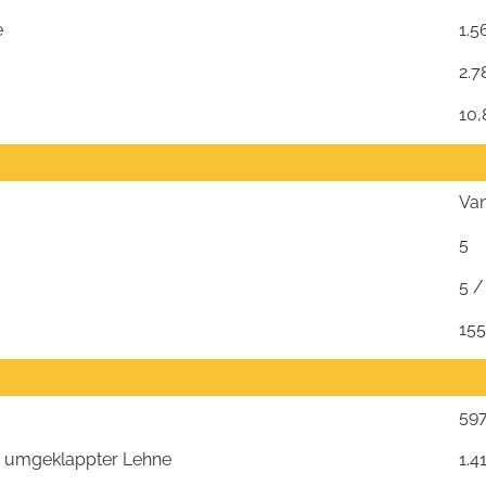
e
1.5
2.7
10,
Va
5
5 /
15
597
bei umgeklappter Lehne
1.4