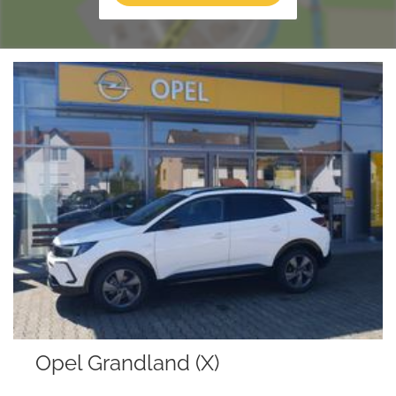
 Grandland (X)
Opel M