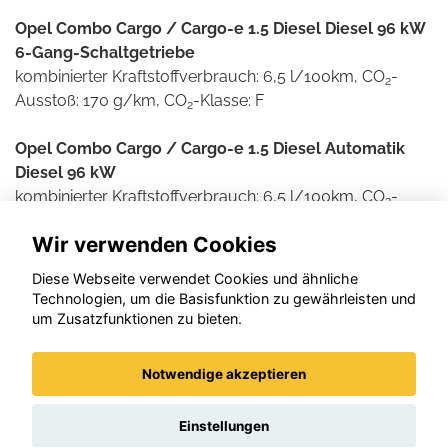
Opel Combo Cargo / Cargo-e 1.5 Diesel Diesel 96 kW
6-Gang-Schaltgetriebe
kombinierter Kraftstoffverbrauch: 6,5 l/100km, CO
-
2
Ausstoß: 170 g/km, CO
-Klasse: F
2
Opel Combo Cargo / Cargo-e 1.5 Diesel Automatik
Diesel 96 kW
kombinierter Kraftstoffverbrauch: 6,5 l/100km, CO
-
2
Ausstoß: 171 g/km, CO
-Klasse: F
2
Wir verwenden Cookies
Weitere Informationen zum offiziellen Kraftstoff- und
Diese Webseite verwendet Cookies und ähnliche
Stromverbrauch und den offiziellen spezifischen CO2-
Technologien, um die Basisfunktion zu gewährleisten und
Emissionen neuer Personenkraftwagen können dem
um Zusatzfunktionen zu bieten.
'Leitfaden über den Kraftstoffverbrauch und die CO2-
Emissionen neuer Personenkraftwagen' entnommen
Notwendige akzeptieren
werden, der an allen Verkaufsstellen und bei der DAT
Deutsche Automobil Treuhand GmbH , Helmuth-Hirth-
Einstellungen
Straße 1, D-73760 Ostfildern unentgeltlich erhältlich ist.