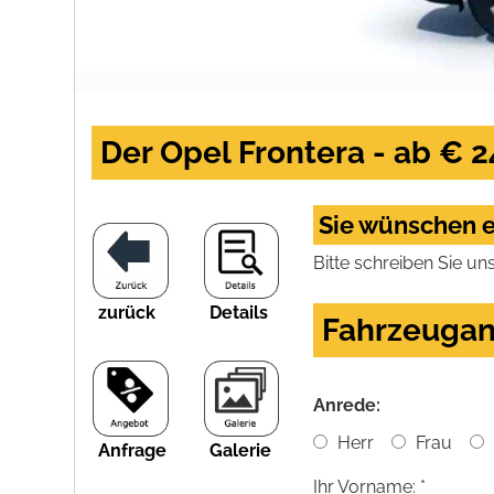
Der Opel Frontera - ab € 2
Sie wünschen e
Bitte schreiben Sie un
zurück
Details
Fahrzeugan
Anrede:
Herr
Frau
Anfrage
Galerie
Ihr Vorname: *