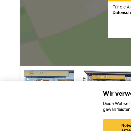
Für die A
Datenschu
Wir verw
Diese Webseit
gewährleisten
Opel
Opel
dland
Grandland
Crosslan
Notw
(X)
(X)
akze