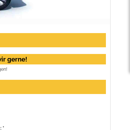
ir gerne!
gen!
 *