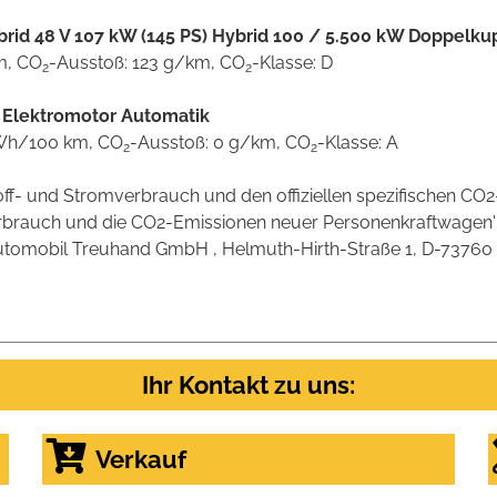
Hybrid 48 V 107 kW (145 PS) Hybrid 100 / 5.500 kW Doppelk
km, CO
-Ausstoß: 123 g/km, CO
-Klasse: D
2
2
) Elektromotor Automatik
 kWh/100 km, CO
-Ausstoß: 0 g/km, CO
-Klasse: A
2
2
stoff- und Stromverbrauch und den offiziellen spezifischen 
verbrauch und die CO2-Emissionen neuer Personenkraftwagen
omobil Treuhand GmbH , Helmuth-Hirth-Straße 1, D-73760 Ostf
Ihr Kontakt zu uns:
Verkauf