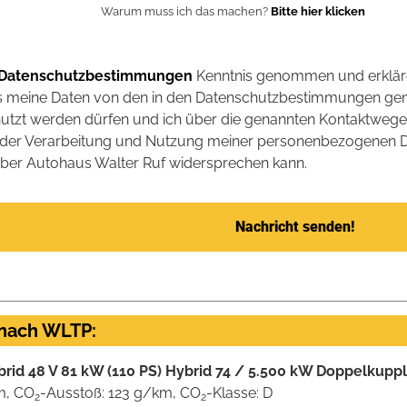
Warum muss ich das machen?
Bitte hier klicken
 Datenschutzbestimmungen
Kenntnis genommen und erklär
ss meine Daten von den in den Datenschutzbestimmungen ge
nutzt werden dürfen und ich über die genannten Kontaktwege 
ch der Verarbeitung und Nutzung meiner personenbezogenen D
ber Autohaus Walter Ruf widersprechen kann.
Nachricht senden!
 nach WLTP:
Hybrid 48 V 81 kW (110 PS) Hybrid 74 / 5.500 kW Doppelkup
km, CO
-Ausstoß: 123 g/km, CO
-Klasse: D
2
2