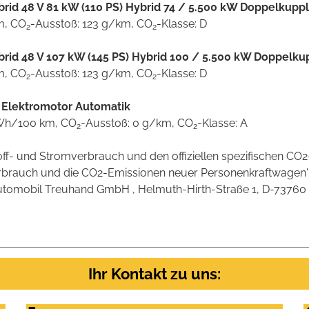
Hybrid 48 V 81 kW (110 PS) Hybrid 74 / 5.500 kW Doppelkup
km, CO
-Ausstoß: 123 g/km, CO
-Klasse: D
2
2
Hybrid 48 V 107 kW (145 PS) Hybrid 100 / 5.500 kW Doppelk
km, CO
-Ausstoß: 123 g/km, CO
-Klasse: D
2
2
) Elektromotor Automatik
 kWh/100 km, CO
-Ausstoß: 0 g/km, CO
-Klasse: A
2
2
stoff- und Stromverbrauch und den offiziellen spezifischen 
verbrauch und die CO2-Emissionen neuer Personenkraftwagen
omobil Treuhand GmbH , Helmuth-Hirth-Straße 1, D-73760 Ostf
Ihr Kontakt zu uns: