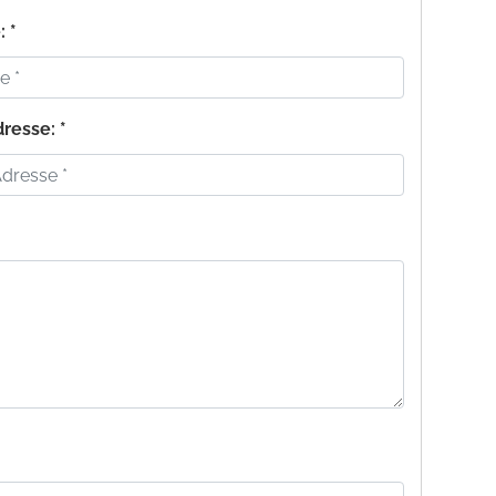
 *
resse: *