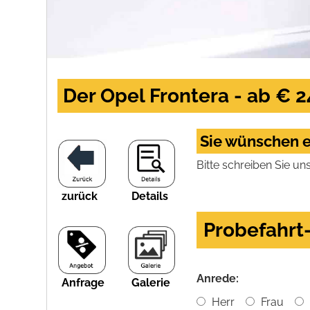
Der Opel Frontera - ab € 2
Sie wünschen e
Bitte schreiben Sie un
zurück
Details
Probefahr
Anrede:
Anfrage
Galerie
Herr
Frau