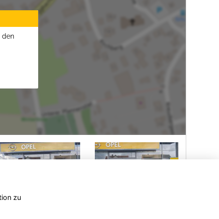
u den
tion zu
el
Opel
Opel