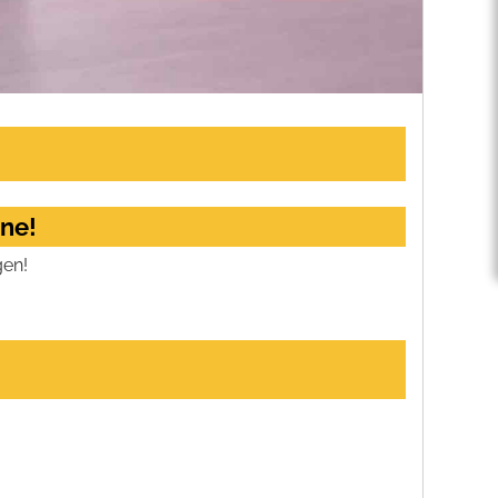
rne!
gen!