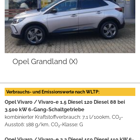
Opel Grandland (X)
O
Verbrauchs- und Emissionswerte nach WLTP:
Opel Vivaro / Vivaro-e 1.5 Diesel 120 Diesel 88 bei
3.500 kW 6-Gang-Schaltgetriebe
kombinierter Kraftstoffverbrauch: 7,1 l/100km, CO
-
2
Ausstoß: 188 g/km, CO
-Klasse: G
2
Opel Vivaro / Vivaro-e 2.2 Diesel 150 Diesel 110 kW 6-