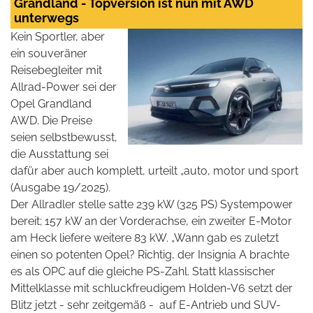
Grandland - Topversion ist nun mit AWD
unterwegs
Kein Sportler, aber
ein souveräner
Reisebegleiter mit
Allrad-Power sei der
Opel Grandland
AWD. Die Preise
seien selbstbewusst,
die Ausstattung sei
dafür aber auch komplett, urteilt „auto, motor und sport
(Ausgabe 19/2025).
Der Allradler stelle satte 239 kW (325 PS) Systempower
bereit; 157 kW an der Vorderachse, ein zweiter E-Motor
am Heck liefere weitere 83 kW. „Wann gab es zuletzt
einen so potenten Opel? Richtig, der Insignia A brachte
es als OPC auf die gleiche PS-Zahl. Statt klassischer
Mittelklasse mit schluckfreudigem Holden-V6 setzt der
Blitz jetzt - sehr zeitgemäß -
auf E-Antrieb und SUV-