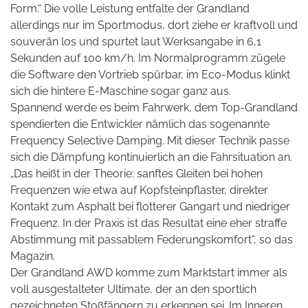
Form.“ Die volle Leistung entfalte der Grandland
allerdings nur im Sportmodus, dort ziehe er kraftvoll und
souverän los und spurtet laut Werksangabe in 6,1
Sekunden auf 100 km/h.
Im Normalprogramm zügele
die Software den Vortrieb spürbar, im Eco-Modus klinkt
sich die hintere E-Maschine sogar ganz aus.
Spannend werde es beim Fahrwerk, dem Top-Grandland
spendierten die Entwickler nämlich das sogenannte
Frequency Selective Damping. Mit dieser Technik passe
sich die Dämpfung kontinuierlich an die Fahrsituation an.
„Das heißt in der Theorie: sanftes Gleiten bei hohen
Frequenzen wie etwa auf Kopfsteinpflaster, direkter
Kontakt zum Asphalt bei flotterer Gangart und niedriger
Frequenz. In der Praxis ist das Resultat eine eher straffe
Abstimmung mit passablem Federungskomfort“, so das
Magazin.
Der Grandland AWD komme zum Marktstart immer als
voll ausgestalteter Ultimate, der an den sportlich
gezeichneten Stoßfängern zu erkennen sei. Im Inneren