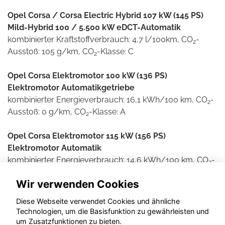
Opel Corsa / Corsa Electric Hybrid 107 kW (145 PS)
Mild-Hybrid 100 / 5.500 kW eDCT-Automatik
kombinierter Kraftstoffverbrauch: 4,7 l/100km, CO
-
2
Ausstoß: 105 g/km, CO
-Klasse: C
2
Opel Corsa Elektromotor 100 kW (136 PS)
Elektromotor Automatikgetriebe
kombinierter Energieverbrauch: 16,1 kWh/100 km, CO
-
2
Ausstoß: 0 g/km, CO
-Klasse: A
2
Opel Corsa Elektromotor 115 kW (156 PS)
Elektromotor Automatik
kombinierter Energieverbrauch: 14,6 kWh/100 km, CO
-
2
Ausstoß: 0 g/km, CO
-Klasse: A
2
Wir verwenden Cookies
Weitere Informationen zum offiziellen Kraftstoff- und
Diese Webseite verwendet Cookies und ähnliche
Stromverbrauch und den offiziellen spezifischen CO2-
Technologien, um die Basisfunktion zu gewährleisten und
Emissionen neuer Personenkraftwagen können dem
um Zusatzfunktionen zu bieten.