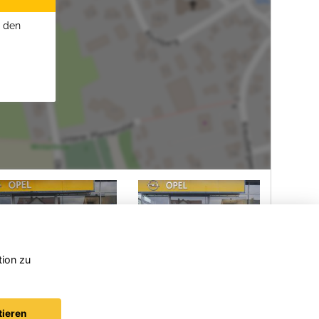
u den
tion zu
Opel
Opel
Crossland
Mokka
tieren