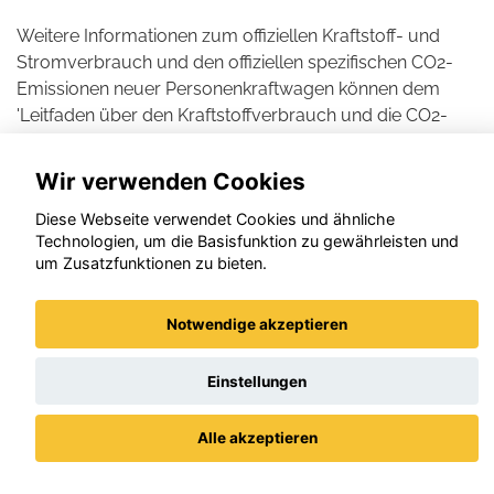
Weitere Informationen zum offiziellen Kraftstoff- und
Stromverbrauch und den offiziellen spezifischen CO2-
Emissionen neuer Personenkraftwagen können dem
'Leitfaden über den Kraftstoffverbrauch und die CO2-
Emissionen neuer Personenkraftwagen' entnommen
werden, der an allen Verkaufsstellen und bei der DAT
Wir verwenden Cookies
Deutsche Automobil Treuhand GmbH , Helmuth-Hirth-
Diese Webseite verwendet Cookies und ähnliche
Straße 1, D-73760 Ostfildern unentgeltlich erhältlich ist.
Technologien, um die Basisfunktion zu gewährleisten und
um Zusatzfunktionen zu bieten.
Notwendige akzeptieren
Einstellungen
Alle akzeptieren
Datenschutz
Impressum / AGBs