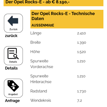
Der Opel Rocks-E - ab € 8.190,-
Der Opel Rocks-E - Technische
Daten
AUSSENMAßE
Länge
2.410
zurück
Breite
1.390
Höhe
1.520
Spurweite
1.210
Vorderachse
Details
Spurweite
1.210
Hinterachse
Radstand
1.730
Wendekreis
7,2
Anfrage