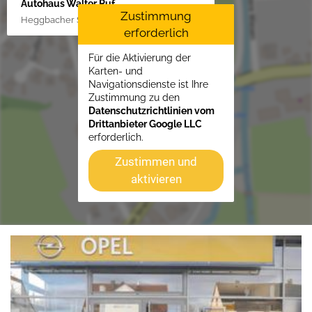
Autohaus Walter Ruf
Zustimmung
Heggbacher Straße 25, 88477 Schönebürg
erforderlich
Für die Aktivierung der
Karten- und
Navigationsdienste ist Ihre
Zustimmung zu den
Datenschutzrichtlinien vom
Drittanbieter Google LLC
erforderlich.
Zustimmen und
aktivieren