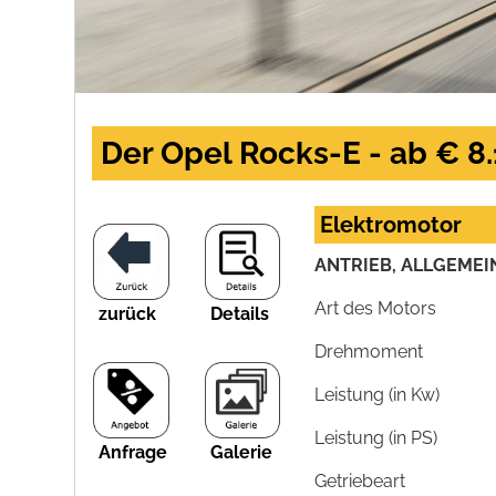
Der Opel Rocks-E - ab € 8.
Elektromotor
ANTRIEB, ALLGEMEI
Art des Motors
zurück
Details
Drehmoment
Leistung (in Kw)
Leistung (in PS)
Anfrage
Galerie
Getriebeart