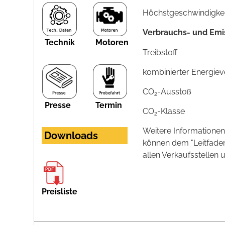
Höchstgeschwindigkeit
Verbrauchs- und Emi
Technik
Motoren
Treibstoff
kombinierter Energie
CO
-Ausstoß
2
Presse
Termin
CO
-Klasse
2
Weitere Informationen
Downloads
können dem "Leitfade
allen Verkaufsstellen
Preisliste