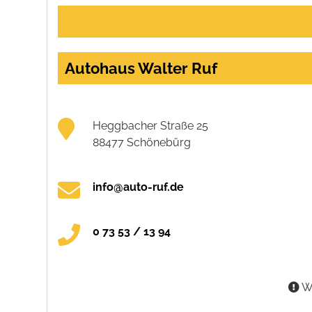
Autohaus Walter Ruf
Heggbacher Straße 25
88477 Schönebürg
info@auto-ruf.de
0 73 53 / 13 94
Wa