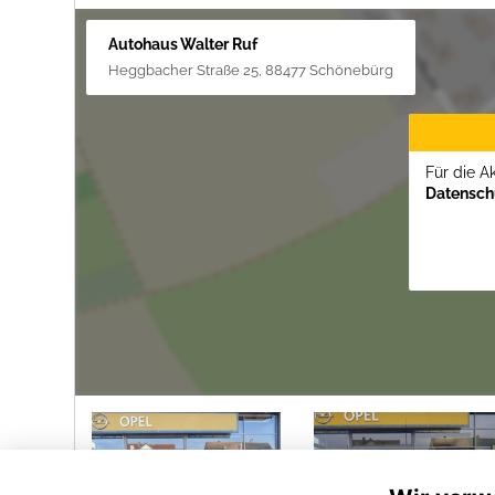
Autohaus Walter Ruf
Heggbacher Straße 25, 88477 Schönebürg
Für die A
Datenschu